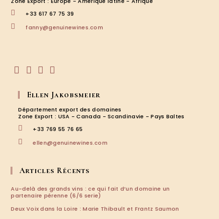
Zone Export : Europe - Amérique latine - Afrique
+33 617 67 75 39
S’ouvre
fanny@genuinewines.com
dans
votre
application
S’ouvre
S’ouvre
S’ouvre
S’ouvre
dans
dans
dans
dans
Ellen Jakobsmeier
un
un
un
un
nouvel
nouvel
nouvel
nouvel
Département export des domaines
onglet
onglet
onglet
onglet
Zone Export : USA - Canada - Scandinavie - Pays Baltes
+33 769 55 76 65
S’ouvre
ellen@genuinewines.com
dans
votre
application
Articles Récents
Au-delà des grands vins : ce qui fait d’un domaine un
partenaire pérenne (6/6 serie)
Deux Voix dans la Loire : Marie Thibault et Frantz Saumon