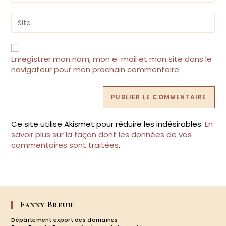
to
email
comment
address
Saisir
to
l’URL
comment
de
votre
site
Enregistrer mon nom, mon e-mail et mon site dans le
(facultatif)
navigateur pour mon prochain commentaire.
Ce site utilise Akismet pour réduire les indésirables.
En
savoir plus sur la façon dont les données de vos
commentaires sont traitées
.
Fanny Breuil
Département export des domaines