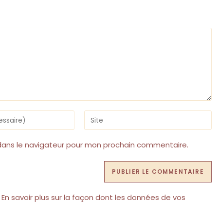
Saisir
l’URL
de
votre
dans le navigateur pour mon prochain commentaire.
site
(facultatif)
.
En savoir plus sur la façon dont les données de vos