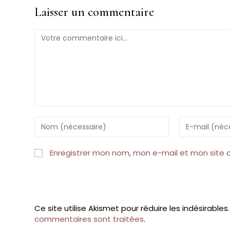
Laisser un commentaire
Comment
Enter
Enter
your
your
name
email
or
address
Enregistrer mon nom, mon e-mail et mon site 
username
to
to
comment
comment
Ce site utilise Akismet pour réduire les indésirables
commentaires sont traitées
.