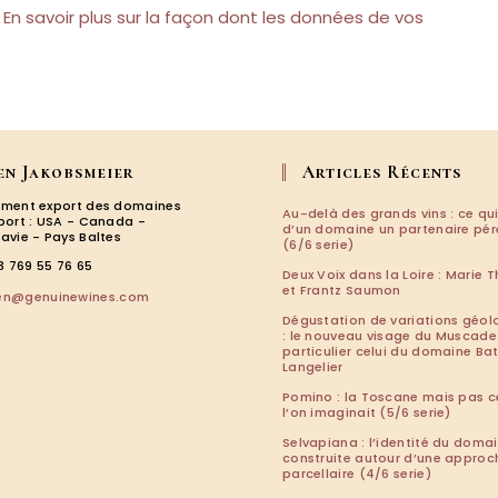
.
En savoir plus sur la façon dont les données de vos
en Jakobsmeier
Articles Récents
ment export des domaines
Au-delà des grands vins : ce qui
port : USA - Canada -
d’un domaine un partenaire pé
avie - Pays Baltes
(6/6 serie)
3 769 55 76 65
Deux Voix dans la Loire : Marie T
et Frantz Saumon
S’ouvre
len@genuinewines.com
dans
Dégustation de variations géol
votre
: le nouveau visage du Muscade
particulier celui du domaine Ba
application
Langelier
Pomino : la Toscane mais pas c
l’on imaginait (5/6 serie)
Selvapiana : l’identité du doma
construite autour d’une approc
parcellaire (4/6 serie)