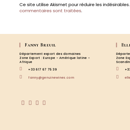
Ce site utilise Akismet pour réduire les indésirables
commentaires sont traitées
.
Fanny Breuil
Ell
Département export des domaines
Départe
Zone Export : Europe - Amérique latine -
Zone Ex
Afrique
Scandin
+33 617 67 75 39
+3
S’ouvre
fanny@genuinewines.com
el
dans
votre
application
S’ouvre
S’ouvre
S’ouvre
S’ouvre
dans
dans
dans
dans
un
un
un
un
nouvel
nouvel
nouvel
nouvel
onglet
onglet
onglet
onglet