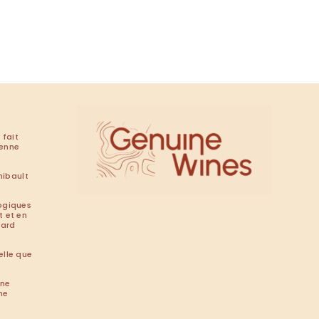
 fait
renne
hibault
ogiques
t et en
tard
elle que
ine
he