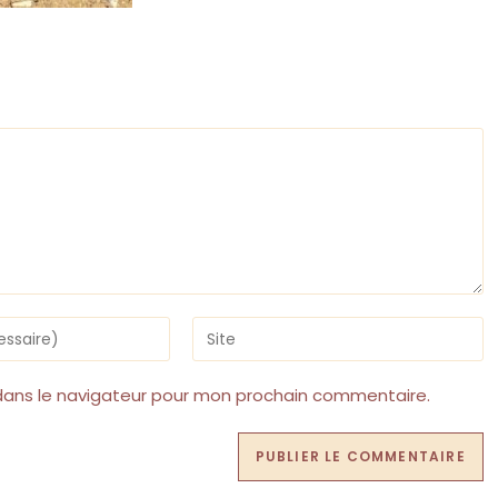
Saisir
l’URL
de
votre
dans le navigateur pour mon prochain commentaire.
site
(facultatif)