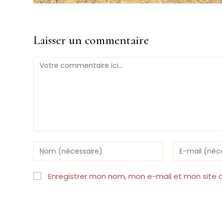
Laisser un commentaire
Comment
Enter
Enter
your
your
name
email
or
address
Enregistrer mon nom, mon e-mail et mon site 
username
to
to
comment
comment