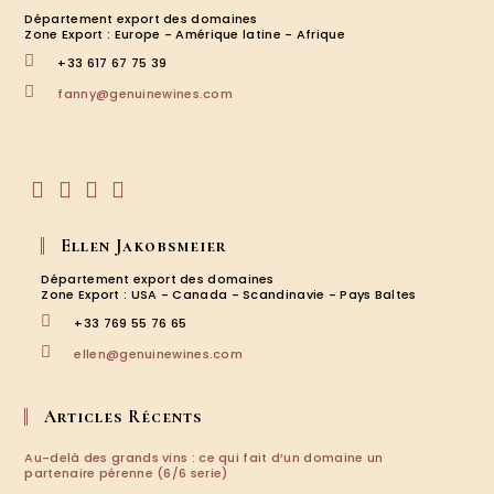
Département export des domaines
Zone Export : Europe - Amérique latine - Afrique
+33 617 67 75 39
fanny@genuinewines.com
Ellen Jakobsmeier
Département export des domaines
Zone Export : USA - Canada - Scandinavie - Pays Baltes
+33 769 55 76 65
ellen@genuinewines.com
Articles Récents
Au-delà des grands vins : ce qui fait d’un domaine un
partenaire pérenne (6/6 serie)