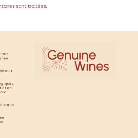
taires sont traitées
.
 fait
renne
hibault
ogiques
t et en
tard
elle que
ine
he