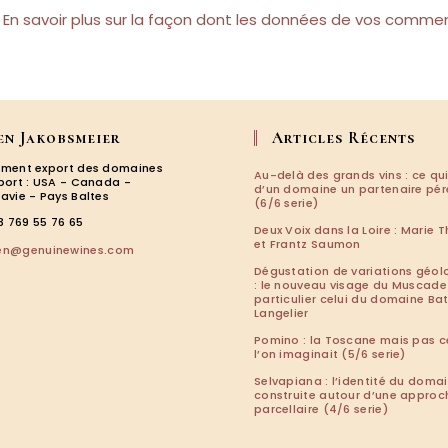
.
En savoir plus sur la façon dont les données de vos commen
en Jakobsmeier
Articles Récents
ment export des domaines
Au-delà des grands vins : ce qui
port : USA - Canada -
d’un domaine un partenaire pé
avie - Pays Baltes
(6/6 serie)
3 769 55 76 65
Deux Voix dans la Loire : Marie T
et Frantz Saumon
S’ouvre
len@genuinewines.com
dans
Dégustation de variations géol
votre
: le nouveau visage du Muscade
particulier celui du domaine Ba
application
Langelier
Pomino : la Toscane mais pas c
l’on imaginait (5/6 serie)
Selvapiana : l’identité du doma
construite autour d’une approc
parcellaire (4/6 serie)