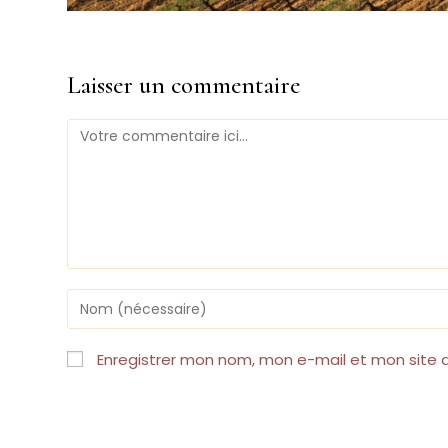
Laisser un commentaire
Comment
Enter
your
name
or
Enregistrer mon nom, mon e-mail et mon site 
username
to
comment