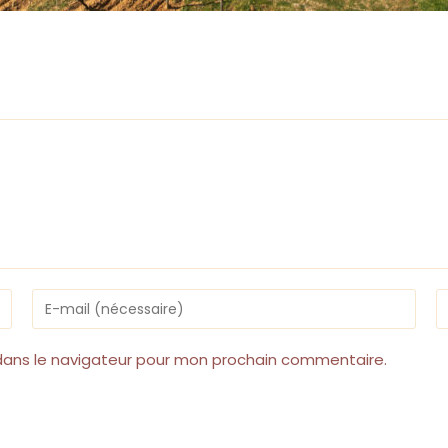
Enter
Sa
your
l’
email
d
address
v
dans le navigateur pour mon prochain commentaire.
to
si
comment
(f