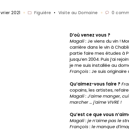
tion
Post
Commenta
vrier 2021
Figuière
•
Visite au Domaine
0 comm
:
category:
de
la
publication
D’où venez vous ?
Magali :
Je viens du vin ! M
carrière dans le vin à Chablis
partie faire mes études à Pari
jusqu’en 2004. Puis j’ai rejo
je me suis installée au dom
François :
Je suis originaire
Qu’aimez-vous faire ?
Fra
copains, les artistes, refai
Magali : J’aime manger, cuis
marcher … j’aime VIVRE !
Qu’est ce que vous n’aim
Magali : je n’aime pas le str
François : le manque d’im