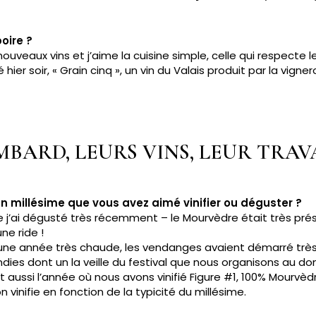
oire ?
 nouveaux vins et j’aime la cuisine simple, celle qui respecte 
té hier soir, « Grain cinq », un vin du Valais produit par la vi
OMBARD,
LEURS VINS, LEUR TRAV
n millésime que vous avez aimé vinifier ou déguster ?
que j’ai dégusté très récemment – le Mourvèdre était très pr
une ride !
17, une année très chaude, les vendanges avaient démarré très
cendies dont un la veille du festival que nous organisons au d
st aussi l’année où nous avons vinifié Figure #1, 100% Mourvèd
vinifie en fonction de la typicité du millésime.