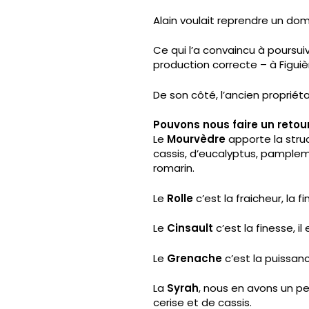
Alain voulait reprendre un doma
Ce qui l’a convaincu à poursui
production correcte – à Figuiè
De son côté, l’ancien propriétai
Pouvons nous faire un retou
Le
Mourvèdre
apporte la stru
cassis, d’eucalyptus, pamplemou
romarin.
Le
Rolle
c’est la fraicheur, la
Le
Cinsault
c’est la finesse, i
Le
Grenache
c’est la puissanc
La
Syrah
, nous en avons un pe
cerise et de cassis.