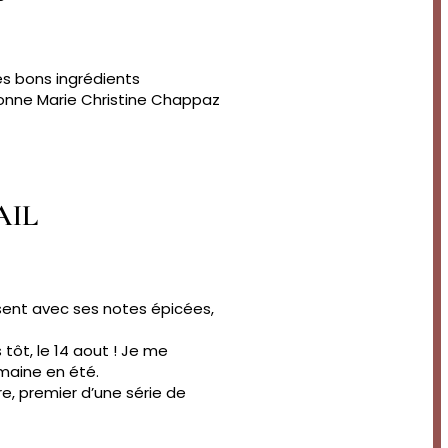
les bons ingrédients
gneronne Marie Christine Chappaz
AIL
ésent avec ses notes épicées,
 tôt, le 14 aout ! Je me
omaine en été.
re, premier d’une série de