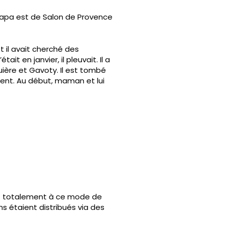
r. Papa est de Salon de Provence
 et il avait cherché des
ait en janvier, il pleuvait. Il a
guière et Gavoty. Il est tombé
ment. Au début, maman et lui
rait totalement à ce mode de
ins étaient distribués via des