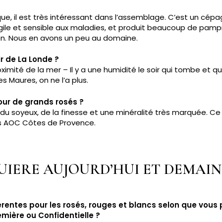
e, il est très intéressant dans l’assemblage. C’est un cépa
fragile et sensible aux maladies, et produit beaucoup de pam
on. Nous en avons un peu au domaine.
ir de La Londe ?
oximité de la mer – Il y a une humidité le soir qui tombe et qui
s Maures, on ne l’a plus.
our de grands rosés ?
du soyeux, de la finesse et une minéralité très marquée. Ce
es AOC Côtes de Provence.
GUIERE AUJOURD’HUI ET DEMAIN
ifférentes pour les rosés, rouges et blancs selon que vo
emière ou Confidentielle ?