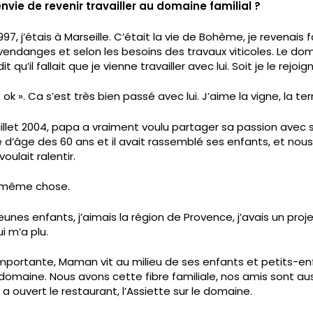
vie de revenir travailler au domaine familial ?
997, j’étais à Marseille. C’était la vie de Bohème, je revenais 
endanges et selon les besoins des travaux viticoles. Le doma
qu’il fallait que je vienne travailler avec lui. Soit je le rejoign
it « ok ». Ca s’est très bien passé avec lui. J’aime la vigne, la t
n juillet 2004, papa a vraiment voulu partager sa passion ave
he d’âge des 60 ans et il avait rassemblé ses enfants, et nou
voulait ralentir.
la même chose.
jeunes enfants, j’aimais la région de Provence, j’avais un pro
i m’a plu.
 importante, Maman vit au milieu de ses enfants et petits-en
 domaine. Nous avons cette fibre familiale, nos amis sont a
ui a ouvert le restaurant, l’Assiette sur le domaine.