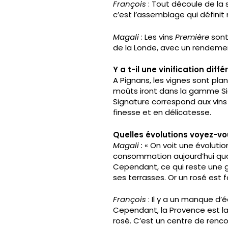
François
: Tout découle de la s
c’est l’assemblage qui définit 
Magali
: Les vins
Première
sont 
de la Londe, avec un rendemen
Y a t-il une vinification dif
A Pignans, les vignes sont pla
moûts iront dans la gamme Sign
Signature correspond aux vin
finesse et en délicatesse.
Quelles évolutions voyez-v
Magali :
« On voit une évoluti
consommation aujourd’hui qu
Cependant, ce qui reste une gr
ses terrasses. Or un rosé est f
François
: Il y a un manque d’
Cependant, la Provence est la
rosé. C’est un centre de rencon