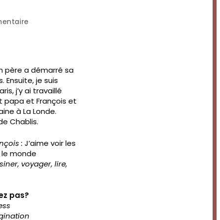
ires
entaire
 :
on père a démarré sa
. Ensuite, je suis
s, j’y ai travaillé
int papa et François et
aine à La Londe.
 de Chablis.
nçois :
J’aime voir les
re le monde
iner, voyager, lire,
ez pas?
ess
agination