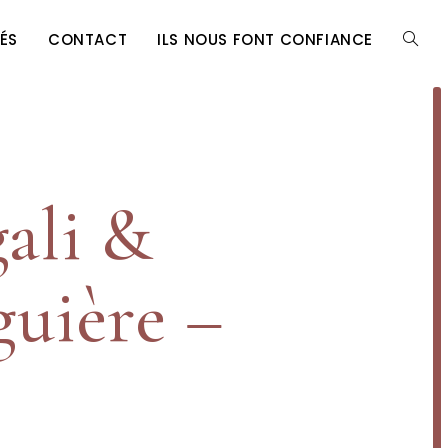
ÉS
CONTACT
ILS NOUS FONT CONFIANCE
TOGG
WEBSI
ali &
SEARC
guière –