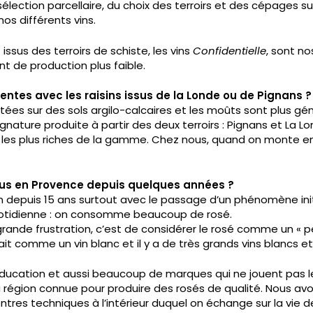
élection parcellaire, du choix des terroirs et des cépages sur
nos différents vins.
issus des terroirs de schiste, les vins
Confidentielle
, sont nos
t de production plus faible.
férentes avec les raisins issus de la Londe ou de Pignans ?
ntées sur des sols argilo-calcaires et les moûts sont plus gé
ature produite à partir des deux terroirs : Pignans et La Lo
s les plus riches de la gamme. Chez nous, quand on monte
ous en Provence depuis quelques années ?
on depuis 15 ans surtout avec le passage d’un phénomène in
otidienne : on consomme beaucoup de rosé.
ande frustration, c’est de considérer le rosé comme un « petit
ait comme un vin blanc et il y a de très grands vins blancs et
éducation et aussi beaucoup de marques qui ne jouent pas le 
 région connue pour produire des rosés de qualité. Nous av
tres techniques à l’intérieur duquel on échange sur la vie des