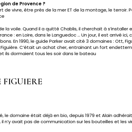
région de Provence ?
l’art de vivre, être près de la mer ET de la montage, le terroi
ce
e la voile. Quand il a quitté Chablis, il cherchait à s’installer
 : en Loire, dans le Languedoc … Un jour, il est arrivé ici, c’ét
 bons. En 1990, le guide Parker avait cité 3 domaines : Ott, Fi
Figuière. C’était un achat cher, entrainant un fort endette
et ils dormaient tous les soir dans le bateau
E
FIGUIERE
ivé, le domaine était déjà en bio, depuis 1979 et Alain adhé
, il n’y avait pas de communication sur les bouteilles et les v