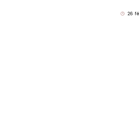
Publica
26 fé
publiée 