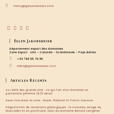
S’ouvre
fanny@genuinewines.com
dans
votre
application
S’ouvre
S’ouvre
S’ouvre
S’ouvre
dans
dans
dans
dans
Ellen Jakobsmeier
un
un
un
un
nouvel
nouvel
nouvel
nouvel
Département export des domaines
onglet
onglet
onglet
onglet
Zone Export : USA - Canada - Scandinavie - Pays Baltes
+33 769 55 76 65
S’ouvre
ellen@genuinewines.com
dans
votre
application
Articles Récents
Au-delà des grands vins : ce qui fait d’un domaine un
partenaire pérenne (6/6 serie)
Deux Voix dans la Loire : Marie Thibault et Frantz Saumon
Dégustation de variations géologiques : le nouveau visage du
Muscadet et en particulier celui du domaine Batard Langelier