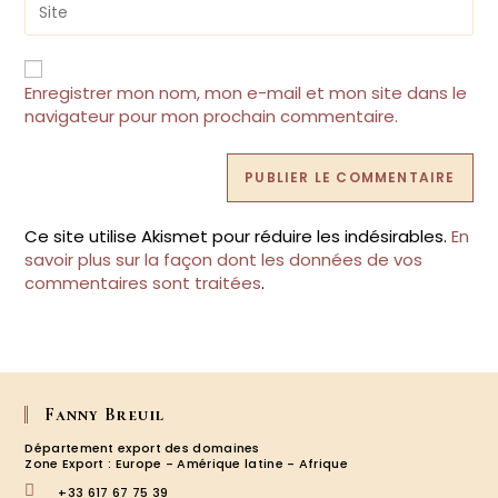
to
l’URL
comment
de
votre
site
Enregistrer mon nom, mon e-mail et mon site dans le
(facultatif)
navigateur pour mon prochain commentaire.
Ce site utilise Akismet pour réduire les indésirables.
En
savoir plus sur la façon dont les données de vos
commentaires sont traitées
.
Fanny Breuil
Département export des domaines
Zone Export : Europe - Amérique latine - Afrique
+33 617 67 75 39