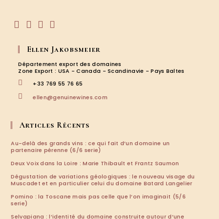
application
S’ouvre
S’ouvre
S’ouvre
S’ouvre
dans
dans
dans
dans
Ellen Jakobsmeier
un
un
un
un
nouvel
nouvel
nouvel
nouvel
Département export des domaines
onglet
onglet
onglet
onglet
Zone Export : USA - Canada - Scandinavie - Pays Baltes
+33 769 55 76 65
S’ouvre
ellen@genuinewines.com
dans
votre
application
Articles Récents
Au-delà des grands vins : ce qui fait d’un domaine un
partenaire pérenne (6/6 serie)
Deux Voix dans la Loire : Marie Thibault et Frantz Saumon
Dégustation de variations géologiques : le nouveau visage du
Muscadet et en particulier celui du domaine Batard Langelier
Pomino : la Toscane mais pas celle que l’on imaginait (5/6
serie)
Selvapiana : l’identité du domaine construite autour d’une