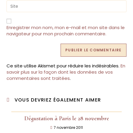
comment
address
Saisir
to
l’URL
comment
de
votre
site
Enregistrer mon nom, mon e-mail et mon site dans le
(facultatif)
navigateur pour mon prochain commentaire.
Ce site utilise Akismet pour réduire les indésirables.
En
savoir plus sur la façon dont les données de vos
commentaires sont traitées
.
VOUS DEVRIEZ ÉGALEMENT AIMER
Dégustation à Paris le 28 novembre
7 novembre 2011