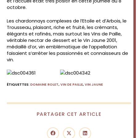
et l’accueil était très positif en cette journée du 8
octobre.
Les chardonnays complexes de l’Etoile et d’Arbois, le
Trousseau, plaisant, riche et fruité, les crémants,
élégants et rafinés, mais surtout les Vins de Paille,
véritable nectar de dessert et le Vin Jaune 2001,
médaillé d’or, vin emblématique de l’appellation
faisaient s’arrêter les passionnés et connaisseurs de
vin.
ÉTIQUETTES
:
DOMAINE ROLET
,
VIN DE PAILLE
,
VIN JAUNE
PARTAGER
PARTAGER CET ARTICLE
CE
CONTENU
Ouvrir
Ouvrir
Ouvrir