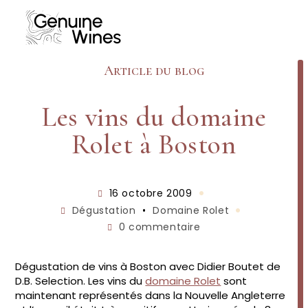
Skip
to
content
Article du blog
Les vins du domaine
Rolet à Boston
Publication
16 octobre 2009
publiée :
Post
Dégustation
•
Domaine Rolet
category:
Commentaires
0 commentaire
de
la
publication :
Dégustation de vins à Boston avec Didier Boutet de
D.B. Selection. Les vins du
domaine Rolet
sont
maintenant représentés dans la Nouvelle Angleterre