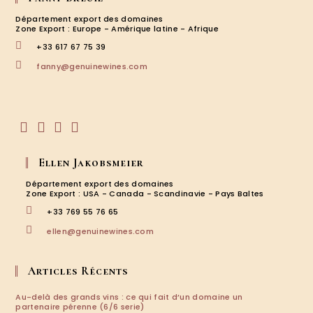
Département export des domaines
Zone Export : Europe - Amérique latine - Afrique
+33 617 67 75 39
S’ouvre
fanny@genuinewines.com
dans
votre
application
S’ouvre
S’ouvre
S’ouvre
S’ouvre
dans
dans
dans
dans
Ellen Jakobsmeier
un
un
un
un
nouvel
nouvel
nouvel
nouvel
Département export des domaines
onglet
onglet
onglet
onglet
Zone Export : USA - Canada - Scandinavie - Pays Baltes
+33 769 55 76 65
S’ouvre
ellen@genuinewines.com
dans
votre
application
Articles Récents
Au-delà des grands vins : ce qui fait d’un domaine un
partenaire pérenne (6/6 serie)