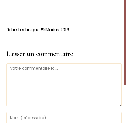
fiche technique ENMarius 2016
Laisser un commentaire
Comment
Enter
your
name