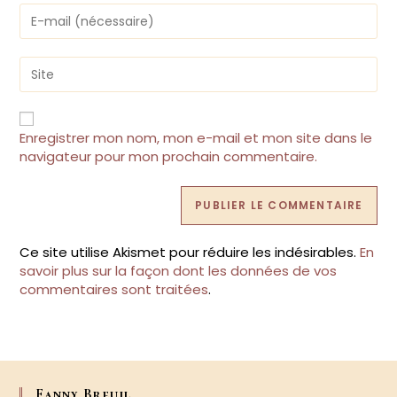
or
Enter
username
your
to
email
comment
address
Saisir
to
l’URL
comment
de
votre
site
Enregistrer mon nom, mon e-mail et mon site dans le
(facultatif)
navigateur pour mon prochain commentaire.
Ce site utilise Akismet pour réduire les indésirables.
En
savoir plus sur la façon dont les données de vos
commentaires sont traitées
.
Fanny Breuil