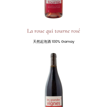
La roue qui tourne rosé
天然起泡酒 100% Gamay