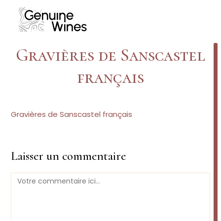
Skip
to
content
Gravières de Sanscastel
français
Gravières de Sanscastel français
Laisser un commentaire
Comment