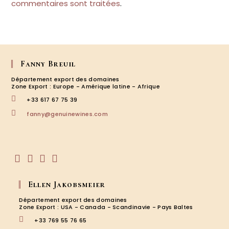
commentaires sont traitées
.
Fanny Breuil
Département export des domaines
Zone Export : Europe - Amérique latine - Afrique
+33 617 67 75 39
S’ouvre
fanny@genuinewines.com
dans
votre
application
S’ouvre
S’ouvre
S’ouvre
S’ouvre
dans
dans
dans
dans
Ellen Jakobsmeier
un
un
un
un
nouvel
nouvel
nouvel
nouvel
Département export des domaines
onglet
onglet
onglet
onglet
Zone Export : USA - Canada - Scandinavie - Pays Baltes
+33 769 55 76 65