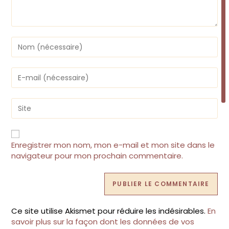
Enter
your
name
or
Enter
username
your
to
email
comment
address
Saisir
to
l’URL
comment
de
votre
site
Enregistrer mon nom, mon e-mail et mon site dans le
(facultatif)
navigateur pour mon prochain commentaire.
Ce site utilise Akismet pour réduire les indésirables.
En
savoir plus sur la façon dont les données de vos