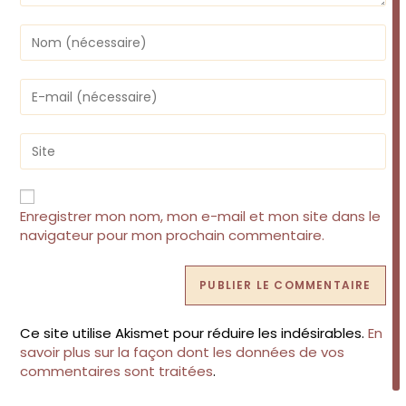
Enter
your
name
or
Enter
username
your
to
email
comment
address
Saisir
to
l’URL
comment
de
votre
site
Enregistrer mon nom, mon e-mail et mon site dans le
(facultatif)
navigateur pour mon prochain commentaire.
Ce site utilise Akismet pour réduire les indésirables.
En
savoir plus sur la façon dont les données de vos
commentaires sont traitées
.