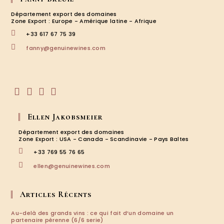
Département export des domaines
Zone Export : Europe - Amérique latine - Afrique
+33 617 67 75 39
S’ouvre
fanny@genuinewines.com
dans
votre
application
S’ouvre
S’ouvre
S’ouvre
S’ouvre
dans
dans
dans
dans
Ellen Jakobsmeier
un
un
un
un
nouvel
nouvel
nouvel
nouvel
Département export des domaines
onglet
onglet
onglet
onglet
Zone Export : USA - Canada - Scandinavie - Pays Baltes
+33 769 55 76 65
S’ouvre
ellen@genuinewines.com
dans
votre
application
Articles Récents
Au-delà des grands vins : ce qui fait d’un domaine un
partenaire pérenne (6/6 serie)