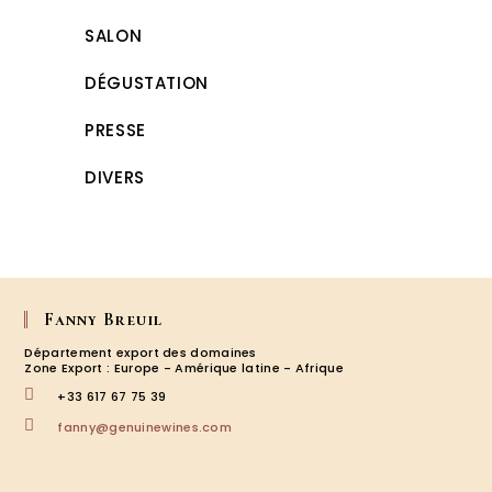
SALON
DÉGUSTATION
PRESSE
DIVERS
Fanny Breuil
Département export des domaines
Zone Export : Europe - Amérique latine - Afrique
+33 617 67 75 39
S’ouvre
fanny@genuinewines.com
dans
votre
application