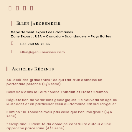
S’ouvre
S’ouvre
S’ouvre
S’ouvre
dans
dans
dans
dans
Ellen Jakobsmeier
un
un
un
un
nouvel
nouvel
nouvel
nouvel
Département export des domaines
onglet
onglet
onglet
onglet
Zone Export : USA - Canada - Scandinavie - Pays Baltes
+33 769 55 76 65
S’ouvre
ellen@genuinewines.com
dans
votre
application
Articles Récents
Au-delà des grands vins : ce qui fait d’un domaine un
partenaire pérenne (6/6 serie)
Deux Voix dans la Loire : Marie Thibault et Frantz Saumon
Dégustation de variations géologiques : le nouveau visage du
Muscadet et en particulier celui du domaine Batard Langelier
Pomino : la Toscane mais pas celle que l’on imaginait (5/6
serie)
Selvapiana : l’identité du domaine construite autour d’une
approche parcellaire (4/6 serie)