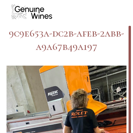
Skip
to
content
9c9e653a-dc2b-afeb-2abb-
a9a67b49a197