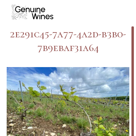
Skip
to
content
2e291c45-7a77-4a2d-b3b0-
7b9ebaf31a64