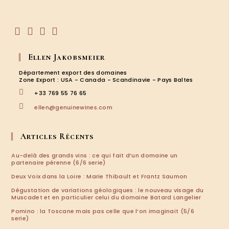
votre
application
S’ouvre
S’ouvre
S’ouvre
S’ouvre
dans
dans
dans
dans
Ellen Jakobsmeier
un
un
un
un
nouvel
nouvel
nouvel
nouvel
Département export des domaines
onglet
onglet
onglet
onglet
Zone Export : USA - Canada - Scandinavie - Pays Baltes
+33 769 55 76 65
S’ouvre
ellen@genuinewines.com
dans
votre
application
Articles Récents
Au-delà des grands vins : ce qui fait d’un domaine un
partenaire pérenne (6/6 serie)
Deux Voix dans la Loire : Marie Thibault et Frantz Saumon
Dégustation de variations géologiques : le nouveau visage du
Muscadet et en particulier celui du domaine Batard Langelier
Pomino : la Toscane mais pas celle que l’on imaginait (5/6
serie)