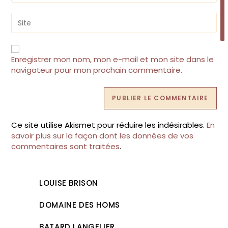
to
email
comment
address
Saisir
to
l’URL
comment
de
votre
site
Enregistrer mon nom, mon e-mail et mon site dans le
(facultatif)
navigateur pour mon prochain commentaire.
Ce site utilise Akismet pour réduire les indésirables.
En
savoir plus sur la façon dont les données de vos
commentaires sont traitées
.
LOUISE BRISON
DOMAINE DES HOMS
BATARD LANGELIER