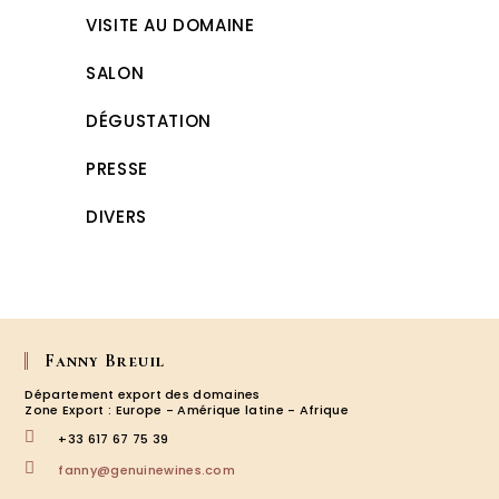
VISITE AU DOMAINE
SALON
DÉGUSTATION
PRESSE
DIVERS
Fanny Breuil
Département export des domaines
Zone Export : Europe - Amérique latine - Afrique
+33 617 67 75 39
S’ouvre
fanny@genuinewines.com
dans